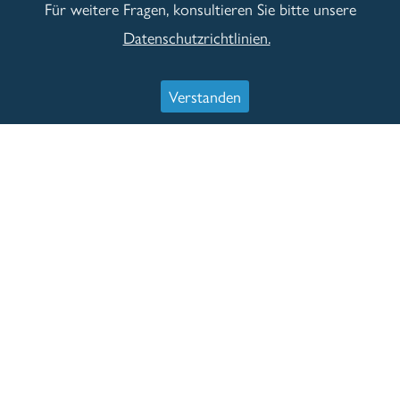
Für weitere Fragen, konsultieren Sie bitte unsere
Datenschutzrichtlinien.
Verstanden
Über uns
Die Firma Aumann Immobilien, als Mit­glied im Haus und
Grund Verein Augs­burg, ist Ihr ver­läss­licher Dienst­leister,
wenn es um Ihre Immo­bi­lie geht. Da­bei decken wir
schwer­punkt­mäßig fol­gen­de Rubriken ab: